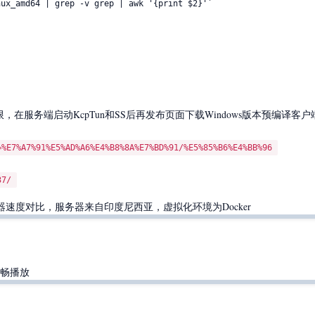
ux_amd64 | grep -v grep | awk '{print $2}'`

，在服务端启动KcpTun和SS后再发布页面下载Windows版本预编译
=%E7%A7%91%E5%AD%A6%E4%B8%8A%E7%BD%91/%E5%85%B6%E4%BB%96
37/
速度对比，服务器来自印度尼西亚，虚拟化环境为Docker
流畅播放