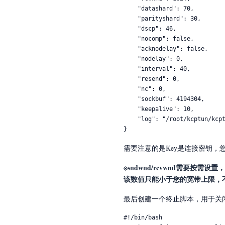
    "datashard": 70,

    "parityshard": 30,

    "dscp": 46,

    "nocomp": false,

    "acknodelay": false,

    "nodelay": 0,

    "interval": 40,

    "resend": 0,

    "nc": 0,

    "sockbuf": 4194304,

    "keepalive": 10,

    "log": "/root/kcptun/kcptun.log"

}
需要注意的是Key是连接密钥，您
※sndwnd/rcvwnd需要按
该数值只能小于您的宽带上限，
最后创建一个终止脚本，用于关闭Kcp
#!/bin/bash
