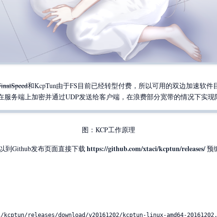
FinalSpeed
和KcpTun由于FS目前已经转型付费，所以可用的双边加速软件目前便
P数据流在服务端上加密并通过UDP发送给客户端，在浪费部分宽带的情况下实
图：KCP工作原理
https://github.com/xtaci/kcptun/releases/
以到Github发布页面直接下载
预
/kcptun/releases/download/v20161202/kcptun-linux-amd64-20161202.