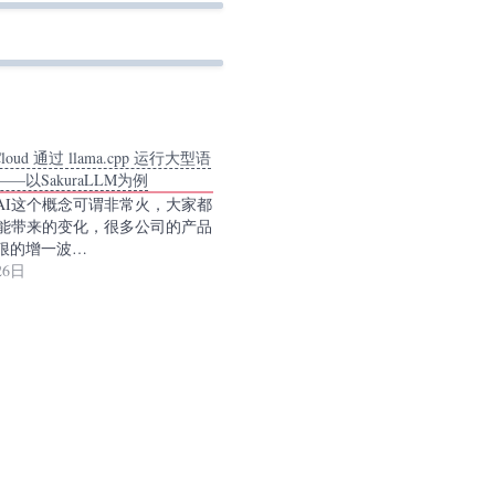
vCloud 通过 llama.cpp 运行大型语
—以SakuraLLM为例
AI这个概念可谓非常火，大家都
可能带来的变化，很多公司的产品
狠的增一波…
26日