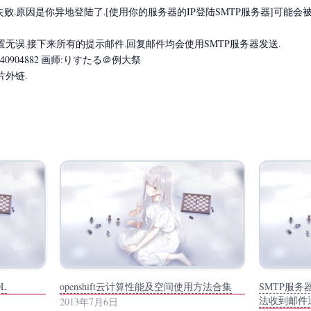
发送失败.原因是你异地登陆了.[使用你的服务器的IP登陆SMTP服务器]可能
无误.接下来所有的提示邮件.回复邮件均会使用SMTP服务器发送.
40904882 画师:りすたる＠例大祭
外链.
QL
openshift云计算性能及空间使用方法合集
SMTP服
法收到邮件
2013年7月6日