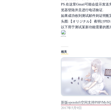
PS.在这里Gmail可能会提示
览器登陆并且进行电话验证.
如果成功收到测试邮件则证明配置
头图:【オリジナル】 夜明けPID:
以下用于测试某新功能需要的图片
相关
新版openshift空间支持PHP/MyS
2017年5月9日