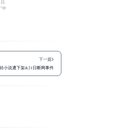
1日
”中
下一篇
川轻小说遭下架&21日断网事件