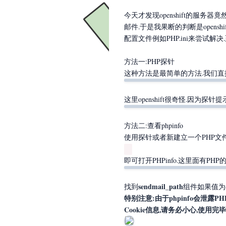
今天才发现openshift的服
邮件.于是我果断的判断是opens
配置文件例如PHP.ini来尝试
方法一:PHP探针
这种方法是最简单的方法.我们直
这里openshift很奇怪.因为
方法二:查看phpinfo
使用探针或者新建立一个PHP文
即可打开PHPinfo.这里面有P
sendmail_path
找到
组件如果值为
特别注意:由于phpinfo会泄露PHP
Cookie信息,请务必小心,使用完