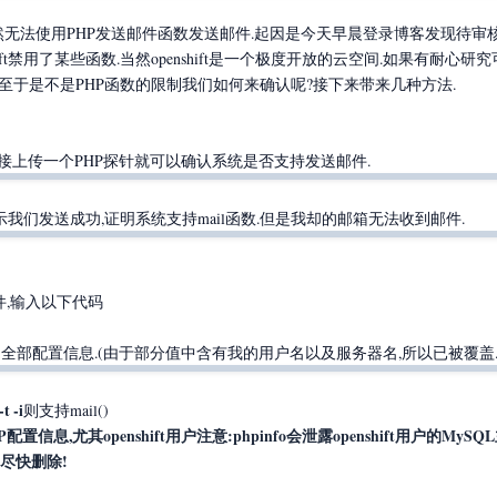
务器竟然无法使用PHP发送邮件函数发送邮件.起因是今天早晨登录博客发现待
hift禁用了某些函数.当然openshift是一个极度开放的云空间.如果有耐心
解决.至于是不是PHP函数的限制我们如何来确认呢?接下来带来几种方法.
接上传一个PHP探针就可以确认系统是否支持发送邮件.
探针提示我们发送成功,证明系统支持mail函数.但是我却的邮箱无法收到邮件.
件,输入以下代码
HP的全部配置信息.(由于部分值中含有我的用户名以及服务器名,所以已被覆盖.
-t -i
则支持mail()
配置信息,尤其openshift用户注意:phpinfo会泄露openshift用户的MySQ
毕尽快删除!