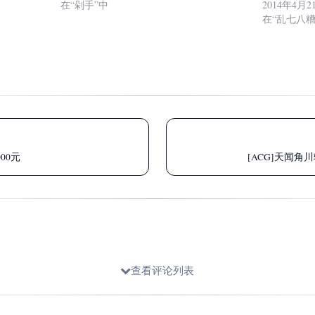
在“剁手”中
2014年4月2
在“乱七八糟
00元
[ACG]天闻角
查看评论列表