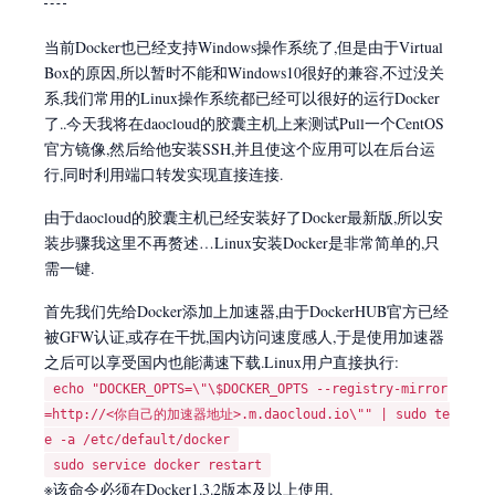
当前Docker也已经支持Windows操作系统了,但是由于Virtual
Box的原因,所以暂时不能和Windows10很好的兼容,不过没关
系,我们常用的Linux操作系统都已经可以很好的运行Docker
了..今天我将在daocloud的胶囊主机上来测试Pull一个CentOS
官方镜像,然后给他安装SSH,并且使这个应用可以在后台运
行,同时利用端口转发实现直接连接.
由于daocloud的胶囊主机已经安装好了Docker最新版,所以安
装步骤我这里不再赘述…Linux安装Docker是非常简单的,只
需一键.
首先我们先给Docker添加上加速器,由于DockerHUB官方已经
被GFW认证,或存在干扰,国内访问速度感人,于是使用加速器
之后可以享受国内也能满速下载.Linux用户直接执行:
echo "DOCKER_OPTS=\"\$DOCKER_OPTS --registry-mirror
=http://<你自己的加速器地址>.m.daocloud.io\"" | sudo te
e -a /etc/default/docker
sudo service docker restart
※该命令必须在Docker1.3.2版本及以上使用.