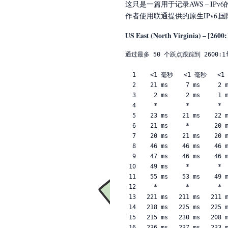
这只是一篇用于记录AWS – IP
作者使用联通提供的原生IPv6,国
US East (North Virginia) – [2600:
通过最多 50 个跃点跟踪到 2600:1f18
  1    <1 毫秒   <1 毫秒   <1 毫秒 2408:802a:90e1:3930::1

  2    21 ms     7 ms     2 ms  2408:8000:f200::247

  3     2 ms     2 ms     1 ms  2408:8000:f202:4702::2

  4     *        *        *     请求超时。

  5    23 ms    21 ms    22 ms  2408:8000:2:60f::

  6    21 ms     *       20 ms  2408:8000:2:639::1

  7    20 ms    21 ms    20 ms  2408:8000:3::1

  8    46 ms    46 ms    46 ms  2001:e18:10cc:101:211::1

  9    47 ms    46 ms    46 ms  2001:e18:10cc:101:102::2

 10    49 ms     *        *     cernet2.net [2001:252:0:1::101]

 11    55 ms    53 ms    49 ms  cernet2.net [2001:252:0:100::2]

 12     *        *        *     请求超时。

 13   221 ms   211 ms   211 ms  10gigabitethernet13-10.core1.lax2.he.net [2001:470:0:2a2::1]

 14   218 ms   225 ms   225 ms  100ge2-2.core1.lax1.he.net [2001:470:0:72::1]

 15   215 ms   230 ms   208 ms  asn-qwest-us-as209.10gigabitethernet5-5.core1.lax1.he.net [2001:470:0:2c0::2]

 16   236 ms   237 ms   233 ms  2001:428::205:171:3:35
