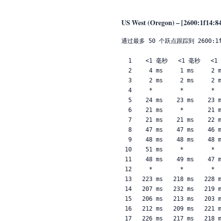
US West (Oregon) – [2600:1f14:8
通过最多 50 个跃点跟踪到 2600:1f14
  1    <1 毫秒   <1 毫秒   <1 毫秒 2408:802a:90e1:3930::1

  2     4 ms     1 ms     2 ms  2408:8000:f200::247

  3     2 ms     2 ms     2 ms  2408:8000:f202:4701::2

  4     *        *        *     请求超时。

  5    24 ms    23 ms    23 ms  2408:8000:2:60e::

  6    21 ms     *       21 ms  2408:8000:2:639::1

  7    21 ms    21 ms    22 ms  2408:8000:3::1

  8    47 ms    47 ms    46 ms  2001:e18:10cc:101:211::1

  9    48 ms    48 ms    48 ms  2001:e18:10cc:101:102::2

 10    51 ms     *        *     cernet2.net [2001:252:0:1::101]

 11    48 ms    49 ms    47 ms  cernet2.net [2001:252:0:100::2]

 12     *        *        *     请求超时。

 13   223 ms   218 ms   228 ms  10gigabitethernet13-10.core1.lax2.he.net [2001:470:0:2a2::1]

 14   207 ms   232 ms   219 ms  100ge2-2.core1.lax1.he.net [2001:470:0:72::1]

 15   206 ms   213 ms   203 ms  asn-qwest-us-as209.10gigabitethernet5-5.core1.lax1.he.net [2001:470:0:2c0::2]

 16   212 ms   209 ms   221 ms  2001:428::205:171:3:199

 17   226 ms   217 ms   218 ms  2001:428:7000:10:0:16:0:2
