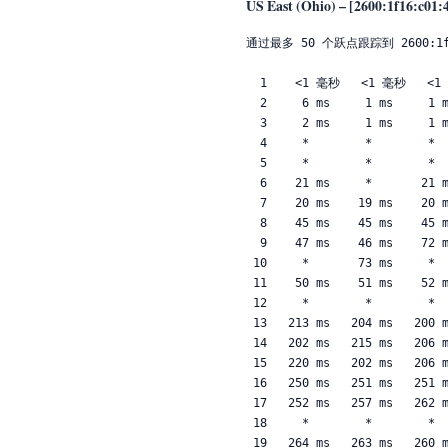
US East (Ohio) – [2600:1f16:c01:
通过最多 50 个跃点跟踪到 2600:1f16
  1    <1 毫秒   <1 毫秒   <1 毫秒 2408:802a:90e1:3930::1

  2     6 ms     1 ms     1 ms  2408:8000:f200::247

  3     2 ms     1 ms     1 ms  2408:8000:f202:4702::2

  4     *        *        *     请求超时。

  5     *        *        *     请求超时。

  6    21 ms     *       21 ms  2408:8000:2:63a::1

  7    20 ms    19 ms    20 ms  2408:8000:3::1

  8    45 ms    45 ms    45 ms  2001:e18:10cc:101:211::1

  9    47 ms    46 ms    72 ms  2001:e18:10cc:101:102::2

 10     *       73 ms     *     cernet2.net [2001:252:0:1::101]

 11    50 ms    51 ms    52 ms  cernet2.net [2001:252:0:100::2]

 12     *        *        *     请求超时。

 13   213 ms   204 ms   200 ms  10gigabitethernet13-10.core1.lax2.he.net [2001:470:0:2a2::1]

 14   202 ms   215 ms   206 ms  100ge2-2.core1.lax1.he.net [2001:470:0:72::1]

 15   220 ms   202 ms   206 ms  asn-qwest-us-as209.10gigabitethernet5-5.core1.lax1.he.net [2001:470:0:2c0::2]

 16   250 ms   251 ms   251 ms  2001:428::205:171:202:160

 17   252 ms   257 ms   262 ms  2001:428:1802:10:0:7:0:2

 18     *        *        *     请求超时。

 19   264 ms   263 ms   260 ms  2620:107:4000:ff::57
