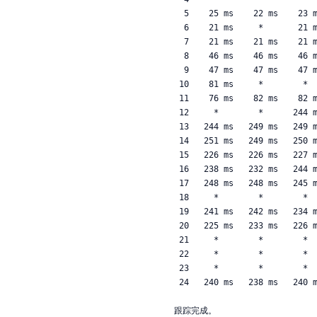
  5    25 ms    22 ms    23 ms  2408:8000:2:610::

  6    21 ms     *       21 ms  2408:8000:2:639::1

  7    21 ms    21 ms    21 ms  2408:8000:3::1

  8    46 ms    46 ms    46 ms  2001:e18:10cc:101:211::1

  9    47 ms    47 ms    47 ms  2001:e18:10cc:101:102::2

 10    81 ms     *        *     cernet2.net [2001:252:0:1::101]

 11    76 ms    82 ms    82 ms  cernet2.net [2001:252:0:100::2]

 12     *        *      244 ms  cernet2.net [2001:252:0:302::2]

 13   244 ms   249 ms   249 ms  10gigabitethernet13-10.core1.lax2.he.net [2001:470:0:2a2::1]

 14   251 ms   249 ms   250 ms  100ge2-2.core1.lax1.he.net [2001:470:0:72::1]

 15   226 ms   226 ms   227 ms  asn-qwest-us-as209.10gigabitethernet5-5.core1.lax1.he.net [2001:470:0:2c0::2]

 16   238 ms   232 ms   244 ms  2001:428::205:171:3:199

 17   248 ms   248 ms   245 ms  2001:428:7000:10:0:16:0:2

 18     *        *        *     请求超时。

 19   241 ms   242 ms   234 ms  2620:107:3000::13

 20   225 ms   233 ms   226 ms  2620:107:4000:2::1

 21     *        *        *     请求超时。

 22     *        *        *     请求超时。

 23     *        *        *     请求超时。

 24   240 ms   238 ms   240 ms  2600:1f1c:f64:3200::ec2
