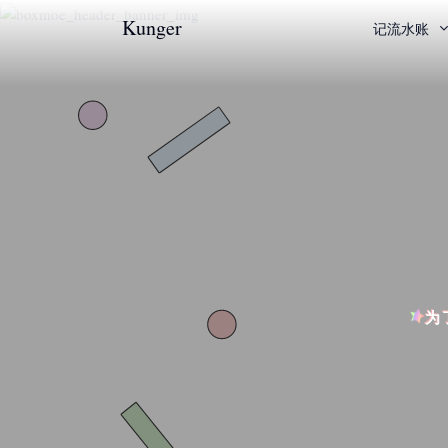
Kunger
记流水账
为